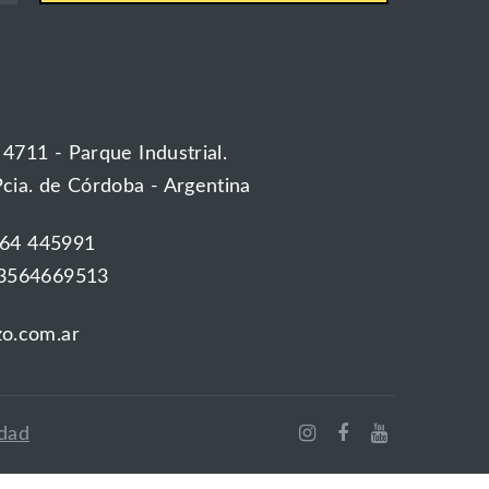
 4711 - Parque Industrial.
Pcia. de Córdoba - Argentina
564 445991
3564669513
o.com.ar
idad