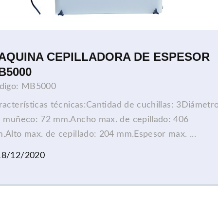
AQUINA CEPILLADORA DE ESPESOR
B5000
digo: MB5000
aracterísticas técnicas​:Cantidad de cuchillas: 3Diámetr
l muñeco: 72 mm.Ancho max. de cepillado: 406
.Alto max. de cepillado: 204 mm.Espesor max. ...
18/12/2020