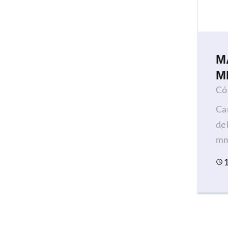
M
M
Có
​C
de
mm